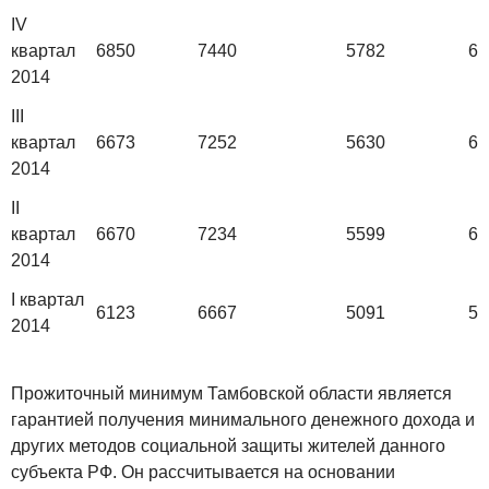
IV
квартал
6850
7440
5782
65
2014
III
квартал
6673
7252
5630
63
2014
II
квартал
6670
7234
5599
64
2014
I квартал
6123
6667
5091
59
2014
Прожиточный минимум Тамбовской области является
гарантией получения минимального денежного дохода и
других методов социальной защиты жителей данного
субъекта РФ. Он рассчитывается на основании