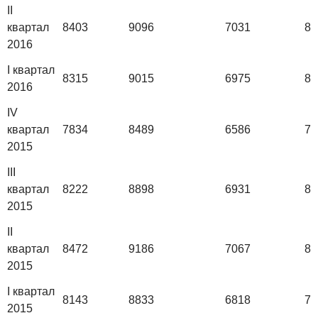
II
квартал
8403
9096
7031
83
2016
I квартал
8315
9015
6975
82
2016
IV
квартал
7834
8489
6586
76
2015
III
квартал
8222
8898
6931
80
2015
II
квартал
8472
9186
7067
83
2015
I квартал
8143
8833
6818
79
2015