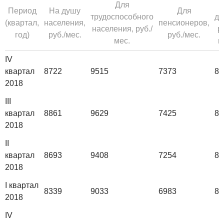
Для
Д
Период
На душу
Для
трудоспособного
де
(квартал,
населения,
пенсионеров,
населения, руб./
р
год)
руб./мес.
руб./мес.
мес.
м
IV
квартал
8722
9515
7373
85
2018
III
квартал
8861
9629
7425
88
2018
II
квартал
8693
9408
7254
87
2018
I квартал
8339
9033
6983
83
2018
IV